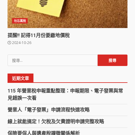
勿忘萬稅
提醒!! 記得11月份要繳地價稅
2024-10-26
搜
尋
關
近期文章
鍵
字:
115 年營業稅申報重點整理：申報期限、電子發票與常
見錯誤一次看
營業人「電子發票」申請流程快速攻略
線上就能搞定！欠稅及欠費證明申請完整攻略
保險要保人與遺產稅課徵關係解析