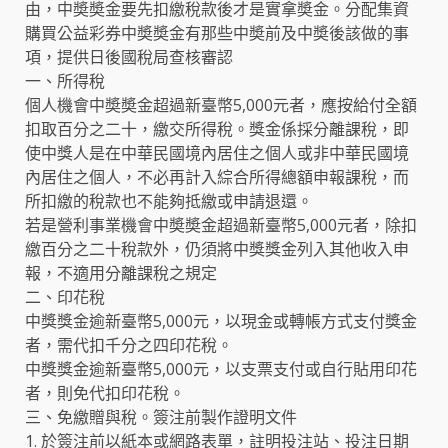
由，中奬奬金要先扣繳稅款後才是實拿奬金。分配集資
購買公益彩券中奬奬金有那些中奬前及中奬後該做的事
項，提供日後國稅局查核審認
一、所得稅
個人機會中奬奬金超過新臺幣5,000元者，應按給付全額
扣取百分之二十，繳交所得稅。獎金係採分離課稅，即
使中獎人是在中華民國境內居住之個人或非中華民國境
內居住之個人，不必再計入綜合所得總額申報課稅，而
所扣繳的稅款也不能夠抵繳或申請退還。
若是營利事業機會中奬奬金超過新臺幣5,000元者，除扣
繳百分之二十稅款外，仍須將中獎獎金列入其他收入申
報，不適用分離課稅之規定
二、印花稅
中獎獎金逾新臺幣5,000元，以現金或轉帳方式支付獎金
者，需代扣千分之四印花稅。
中獎獎金逾新臺幣5,000元，以支票支付或自行貼用印花
者，則免代扣印花稅。
三、免繳贈與稅。簽注前製作證明文件
1. 於簽注前以紙本或網路表單，註明投注站、投注日期