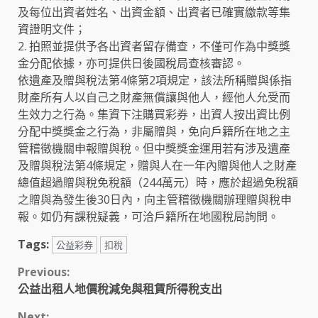
及每位出資者姓名、出資金額、出資者已確實繳款等集
資證明文件；
2. 拍照並提供予各出資者留存備查，不僅可作為中獎獎
金分配依據，亦可提供日後國稅局查核審認。
依遺產及贈與稅法第4條第2項規定，該法所稱贈與係指
財產所有人以自己之財產無償讓與他人，經他人允受而
生效力之行為。集資下注購買彩券，出資人按出資比例
分配中獎獎金之行為，非屬贈與，免向戶籍所在地之主
管稽徵機關申報贈與稅。但中獎獎金運用若有涉及遺產
及贈與稅法第4條規定，贈與人在一年內贈與他人之財產
總值超過贈與稅免稅額（244萬元）時，應於超過免稅額
之贈與為發生後30日內，向主管稽徵機關辦理贈與稅申
報。如仍有課稅疑義，可洽戶籍所在地國稅局詢問。
Tags:
公益彩券
扣稅
Continue
Previous:
公益出租人地價稅減免與租賃所得稅支出
Reading
Next: