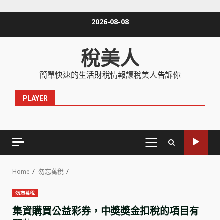
Skip
2026-08-08
to
content
稅美人
簡單快速的生活財稅情報讓稅美人告訴你
PLAYER
PRIMARY
MENU
Home
勿忘萬稅
勿忘萬稅
集資購買公益彩券，中奬奬金扣稅的項目有