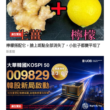
檸檬搭配它，臉上斑點全部消失了，小肚子都變平坦了
新素簡