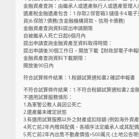
金融資產查詢：由繼承人或遺產執行人或遺產管理人
遺產稅金融遺產包含：1.存款2.保管箱3.儲值卡4.
貨)6.保險7.債務(含金融機構貸款、信用卡債務)
金融資產查詢資料提出申請期限
自被繼承人死亡日起6個月內
提出申請查詢金融資產至資料取得時間：
提出申請後30個工作日，開放下載【財政部電子申報
金融資產查詢資料下載期限：
開放後90日內
符合試算條件結果：1.稅額試算通知書2.確認申報書
不符合試算條件結果：1.不符合稅額試算通知書2.金
不適用試算服務情形：
1.為軍警公教人員因公死亡
2.遺產屬未確定狀態
3.有適用試算服務以外之財產或扣除額 (例如海外資
4.死亡前2年內贈與配偶、各順序法定繼承人或其配
5.死亡前2年內出售不動產價值>500萬元 (土地公告