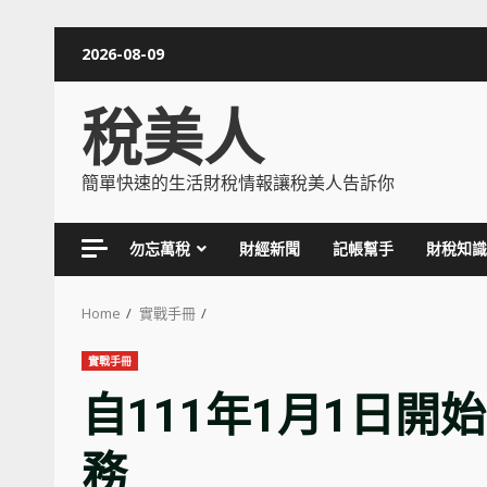
Skip
2026-08-09
to
content
稅美人
簡單快速的生活財稅情報讓稅美人告訴你
勿忘萬稅
財經新聞
記帳幫手
財稅知識
Home
實戰手冊
實戰手冊
自111年1月1日
務