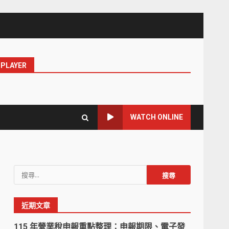
PLAYER
WATCH ONLINE
搜
尋
關
近期文章
鍵
字:
115 年營業稅申報重點整理：申報期限、電子發