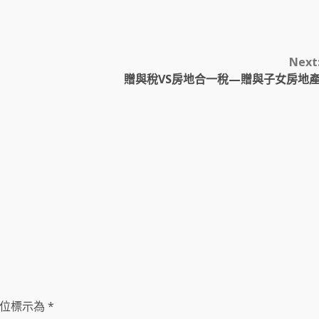
Next
贈與稅VS房地合一稅—贈與子女房地
位標示為
*