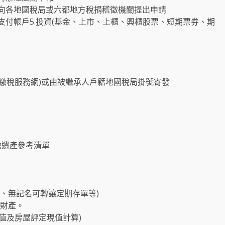
向各地國稅局或六都地方稅捐稽徵機關提出申請
電子支付帳戶5.投資(基金、上市、上櫃、興櫃股票、短期票券、期
繳稅服務網)或由被繼承人戶籍地國稅局掛號寄發
融遺產參考清單
產、無記名可轉讓定期存單等)
偶財產。
現值及房屋評定現值計算)