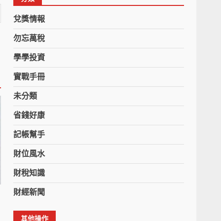
兌獎情報
勿忘萬稅
學學投資
實戰手冊
未分類
省錢好康
記帳幫手
財位風水
財稅知識
財經新聞
其他操作